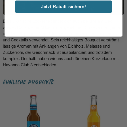
Jetzt Rabatt sichern!
Die kubanische Lockerheit findet sich auch bei uns am Deck
wieder. Dank seiner Milde und angenehmen Süße wird er gerne
als Grundlage oder Veredelung von sommerlichen Longdrinks
und Cocktails verwendet. Sein reichhaltiges Bouquet verströmt
lässige Aromen mit Anklängen von Eichholz, Melasse und
Zuckerrohr, der Geschmack ist ausbalanciert und trotzdem
komplex. Deshalb haben wir uns auch für einen Kurzurlaub mit
Havanna Club 3 entschieden.
ÄHNLICHE PRODUKTE