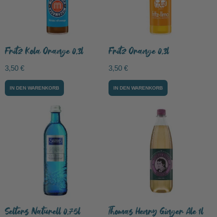
Fritz Kola Orange 0,3l
Fritz Orange 0,3l
3,50
€
3,50
€
IN DEN WARENKORB
IN DEN WARENKORB
Selters Naturell 0,75l
Thomas Henry Ginger Ale 1l