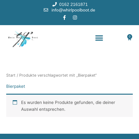
Zum
0162 2161871
Inhalt
info@whirlpoolboot.de
springen
F
I
a
n
c
s
e
t
b
a
0
Waren
o
g
o
r
k
a
-
m
f
Start
/ Produkte verschlagwortet mit „Bierpaket“
Bierpaket
Es wurden keine Produkte gefunden, die deiner
Auswahl entsprechen.